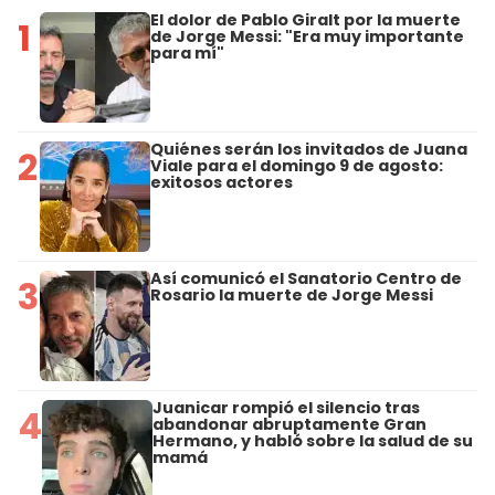
El dolor de Pablo Giralt por la muerte
1
de Jorge Messi: "Era muy importante
para mí"
Quiénes serán los invitados de Juana
2
Viale para el domingo 9 de agosto:
exitosos actores
Así comunicó el Sanatorio Centro de
3
Rosario la muerte de Jorge Messi
Juanicar rompió el silencio tras
4
abandonar abruptamente Gran
Hermano, y habló sobre la salud de su
mamá