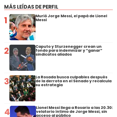
MÁS LEÍDAS DE PERFIL
Murió Jorge Messi, el papá de Lionel
1
Messi
Caputo y Sturzenegger crean un
2
fondo para indemnizar y “ganar”
sindicatos aliados
La Rosada busca culpables después
3
de la derrota en el Senado y recalcula
su estrategia
Lionel Messi llega a Rosario a las 20.30:
4
velatorio íntimo de Jorge Messi, sin
acceso al público