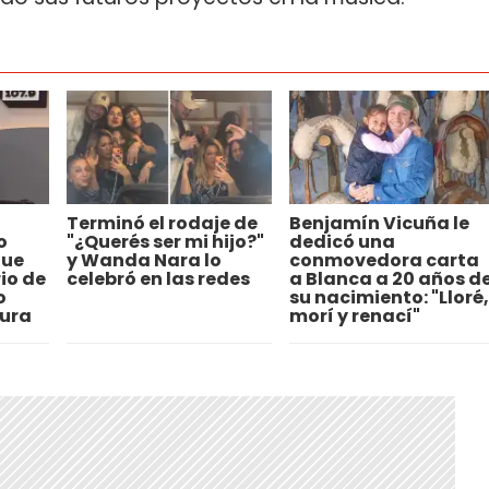
Terminó el rodaje de
Benjamín Vicuña le
o
"¿Querés ser mi hijo?"
dedicó una
que
y Wanda Nara lo
conmovedora carta
io de
celebró en las redes
a Blanca a 20 años d
o
su nacimiento: "Lloré,
tura
morí y renací"