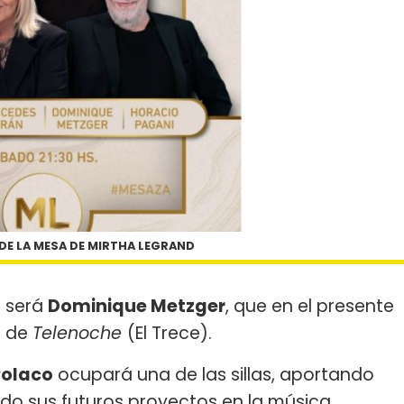
DE LA MESA DE MIRTHA LEGRAND
e será
Dominique Metzger
, que en el presente
a de
Telenoche
(El Trece).
Polaco
ocupará una de las sillas, aportando
do sus futuros proyectos en la música.