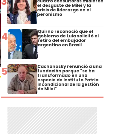
3
cuatro consultoras midieron
el desgaste de Milei y la
crisis de liderazgo en el
peronismo
Quirno reconoció que el
4
gobierno de Lula solicitó el
retiro del embajador
argentino en Brasil
Cachanosky renunció a una
5
fundación porque "se ha
transformado en una
especie de Instituto Patria
incondicional de la gestión
de Milei"