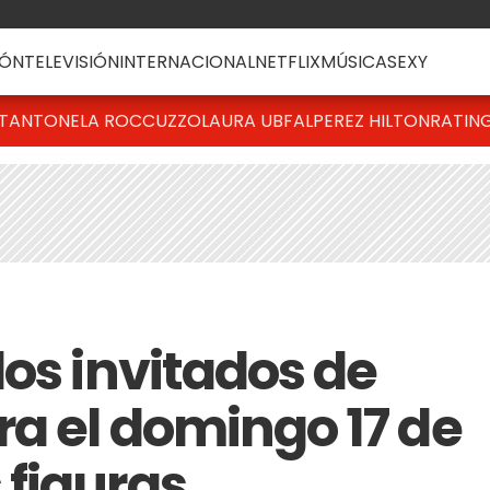
ÓN
TELEVISIÓN
INTERNACIONAL
NETFLIX
MÚSICA
SEXY
T
ANTONELA ROCCUZZO
LAURA UBFAL
PEREZ HILTON
RATIN
os invitados de
ra el domingo 17 de
figuras