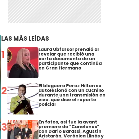
LAS MÁS LEÍDAS
Laura Ubfal sorprendió al
1
revelar que recibió una
carta documento de un
participante que continúa
en Gran Hermano
El bloguero Perez Hilton se
2
autolesionó con un cuchillo
durante una transmisión en
vivo: qué dice el reporte
policial
En fotos, así fue la avant
3
premiere de "Canelones"
con Darío Barassi, Agustín
Aristarán, Verónica Llinás y