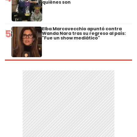
quiénes son
Elba Marcovecchio apuntó contra
5
Wanda Nara tras su regreso al país:
"Fue un show mediático"