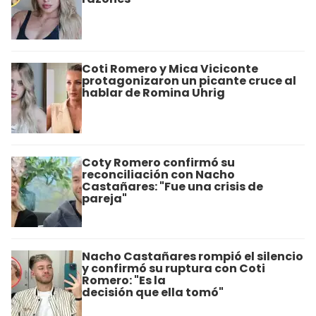
Coti Romero y Mica Viciconte
protagonizaron un picante cruce al
hablar de Romina Uhrig
Coty Romero confirmó su
reconciliación con Nacho
Castañares: "Fue una crisis de
pareja"
Nacho Castañares rompió el silencio
y confirmó su ruptura con Coti
Romero: "Es la
decisión que ella tomó"