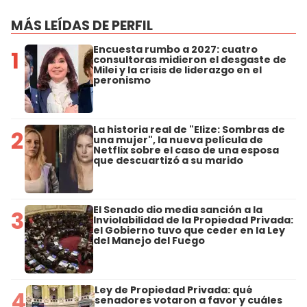
MÁS LEÍDAS DE PERFIL
Encuesta rumbo a 2027: cuatro
1
consultoras midieron el desgaste de
Milei y la crisis de liderazgo en el
peronismo
La historia real de "Elize: Sombras de
2
una mujer", la nueva película de
Netflix sobre el caso de una esposa
que descuartizó a su marido
El Senado dio media sanción a la
3
Inviolabilidad de la Propiedad Privada:
el Gobierno tuvo que ceder en la Ley
del Manejo del Fuego
Ley de Propiedad Privada: qué
4
senadores votaron a favor y cuáles