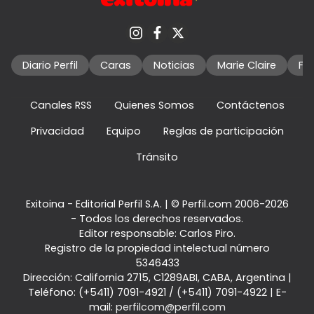
Diario Perfil
Caras
Noticias
Marie Claire
Fo
Canales RSS
Quienes Somos
Contáctenos
Privacidad
Equipo
Reglas de participación
Tránsito
Exitoina - Editorial Perfil S.A.
| © Perfil.com 2006-2026
- Todos los derechos reservados.
Editor responsable: Carlos Piro.
Registro de la propiedad intelectual número
5346433
Dirección:
California 2715
,
C1289ABI
,
CABA, Argentina
|
Teléfono:
(+5411) 7091-4921
/
(+5411) 7091-4922
| E-
mail:
perfilcom@perfil.com