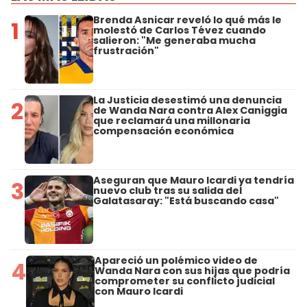
Brenda Asnicar reveló lo qué más le
1
molestó de Carlos Tévez cuando
salieron: "Me generaba mucha
frustración"
La Justicia desestimó una denuncia
2
de Wanda Nara contra Alex Caniggia
que reclamará una millonaria
compensación económica
Aseguran que Mauro Icardi ya tendría
3
nuevo club tras su salida del
Galatasaray: "Está buscando casa"
Apareció un polémico video de
4
Wanda Nara con sus hijas que podría
comprometer su conflicto judicial
con Mauro Icardi