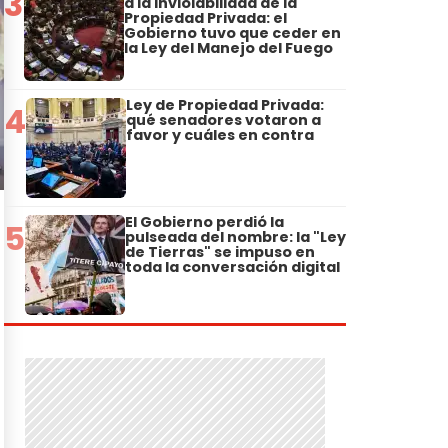
3
a la Inviolabilidad de la
Propiedad Privada: el
Gobierno tuvo que ceder en
la Ley del Manejo del Fuego
Ley de Propiedad Privada:
4
qué senadores votaron a
favor y cuáles en contra
El Gobierno perdió la
5
pulseada del nombre: la "Ley
de Tierras" se impuso en
toda la conversación digital