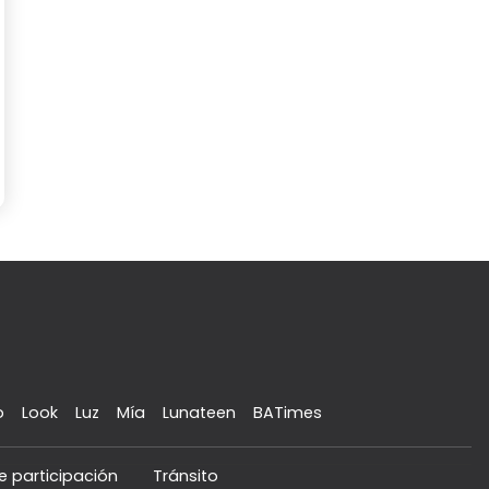
o
Look
Luz
Mía
Lunateen
BATimes
e participación
Tránsito