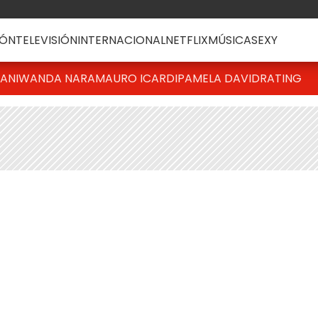
ÓN
TELEVISIÓN
INTERNACIONAL
NETFLIX
MÚSICA
SEXY
IANI
WANDA NARA
MAURO ICARDI
PAMELA DAVID
RATING