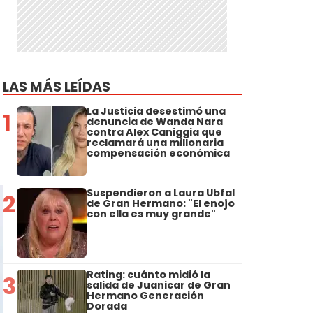
LAS MÁS LEÍDAS
La Justicia desestimó una
1
denuncia de Wanda Nara
contra Alex Caniggia que
reclamará una millonaria
compensación económica
Suspendieron a Laura Ubfal
2
de Gran Hermano: "El enojo
con ella es muy grande"
Rating: cuánto midió la
3
salida de Juanicar de Gran
Hermano Generación
Dorada