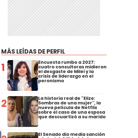
MÁS LEÍDAS DE PERFIL
Encuesta rumbo a 2027:
1
cuatro consultoras midieron
el desgaste de Milei y la
crisis de liderazgo en el
peronismo
La historia real de "Elize:
2
Sombras de una mujer", la
nueva película de Netflix
sobre el caso de una esposa
que descuartizó a su marido
El Senado dio media sanción