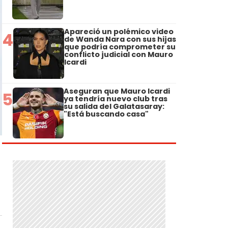
Apareció un polémico video
4
de Wanda Nara con sus hijas
que podría comprometer su
conflicto judicial con Mauro
Icardi
Aseguran que Mauro Icardi
5
ya tendría nuevo club tras
su salida del Galatasaray:
"Está buscando casa"