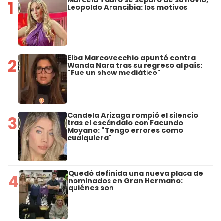
Marcela Tauro se separó de su novio,
1
Leopoldo Arancibia: los motivos
Elba Marcovecchio apuntó contra
2
Wanda Nara tras su regreso al país:
"Fue un show mediático"
Candela Arizaga rompió el silencio
3
tras el escándalo con Facundo
Moyano: "Tengo errores como
cualquiera"
Quedó definida una nueva placa de
4
nominados en Gran Hermano:
quiénes son