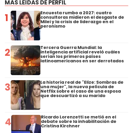
MÁS LEÍDAS DE PERFIL
Encuesta rumbo a 2027: cuatro
1
consultoras midieron el desgaste de
Milei y la crisis de liderazgo en el
peronismo
Tercera Guerra Mundial: la
2
inteligencia artificial reveló cuáles
serían los primeros países
latinoamericanos en ser derrotados
La historia real de "Elize: Sombras de
3
una mujer", la nueva película de
Netflix sobre el caso de una esposa
que descuartizó a su marido
Ricardo Lorenzetti se metió en el
4
debate sobre la inhabilitación de
Cristina Kirchner