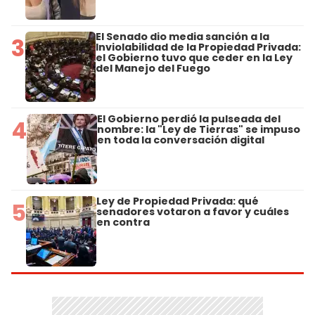
El Senado dio media sanción a la
3
Inviolabilidad de la Propiedad Privada:
el Gobierno tuvo que ceder en la Ley
del Manejo del Fuego
El Gobierno perdió la pulseada del
4
nombre: la "Ley de Tierras" se impuso
en toda la conversación digital
Ley de Propiedad Privada: qué
5
senadores votaron a favor y cuáles
en contra