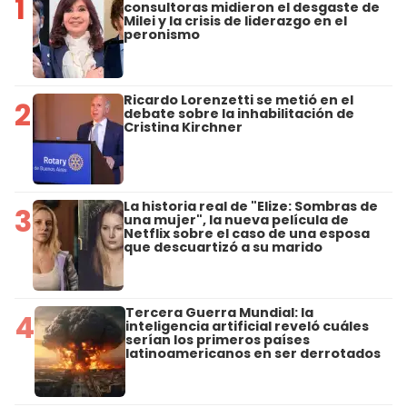
1
consultoras midieron el desgaste de
Milei y la crisis de liderazgo en el
peronismo
Ricardo Lorenzetti se metió en el
2
debate sobre la inhabilitación de
Cristina Kirchner
La historia real de "Elize: Sombras de
3
una mujer", la nueva película de
Netflix sobre el caso de una esposa
que descuartizó a su marido
Tercera Guerra Mundial: la
4
inteligencia artificial reveló cuáles
serían los primeros países
latinoamericanos en ser derrotados