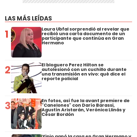
LAS MÁS LEÍDAS
Laura Ubfal sorprendió al revelar que
1
recibió una carta documento de un
participante que continúa en Gran
Hermano
El bloguero Perez Hilton se
2
autolesionó con un cuchillo durante
una transmisión en vivo: qué dice el
reporte policial
En fotos, así fue la avant premiere de
3
"Canelones" con Darío Barassi,
Agustín Aristarán, Verónica Llinás y
César Bordón
Yipio ganó la casa en Gran Hermano y