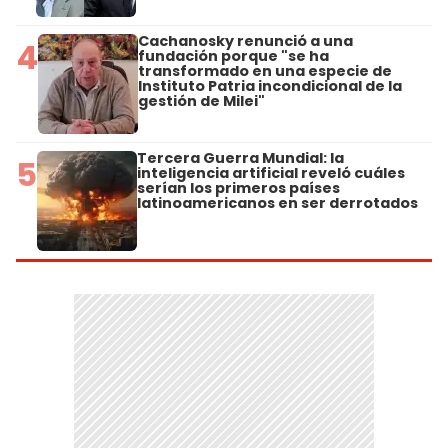
Cachanosky renunció a una
4
fundación porque "se ha
transformado en una especie de
Instituto Patria incondicional de la
gestión de Milei"
Tercera Guerra Mundial: la
5
inteligencia artificial reveló cuáles
serían los primeros países
latinoamericanos en ser derrotados