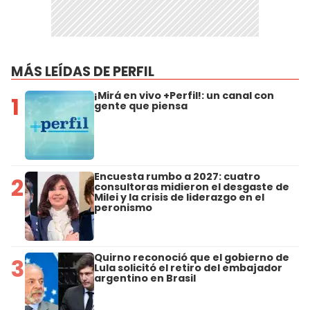
MÁS LEÍDAS DE PERFIL
¡Mirá en vivo +Perfil!: un canal con
1
gente que piensa
Encuesta rumbo a 2027: cuatro
2
consultoras midieron el desgaste de
Milei y la crisis de liderazgo en el
peronismo
Quirno reconoció que el gobierno de
3
Lula solicitó el retiro del embajador
argentino en Brasil