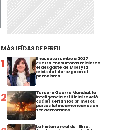
MÁS LEÍDAS DE PERFIL
Encuesta rumbo a 2027:
1
cuatro consultoras midieron
el desgaste de Milei y la
crisis de liderazgo en el
peronismo
Tercera Guerra Mundial: la
2
inteligencia artificial reveló
cuáles serían los primeros
países latinoamericanos en
ser derrotados
La historia real de "Elize: