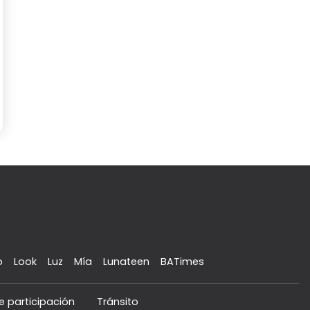
o
Look
Luz
Mía
Lunateen
BATimes
e participación
Tránsito