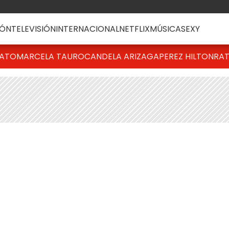
ÓN
TELEVISIÓN
INTERNACIONAL
NETFLIX
MÚSICA
SEXY
BATO
MARCELA TAURO
CANDELA ARIZAGA
PEREZ HILTON
RAT