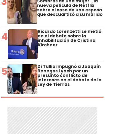
3
Sombras de una mujer", la
nueva película de Netflix
sobre el caso de una esposa
que descuartizó a su marido
Ricardo Lorenzetti se metió
4
en el debate sobre la
inhabilitación de Cristina
Kirchner
Di Tullio impugnó a Joaquín
5
Benegas Lynch por un
presunto conflicto de
intereses en el debate de la
Ley de Tierras