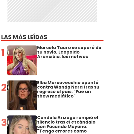
LAS MÁS LEÍDAS
Marcela Tauro se separó de
1
su novio, Leopoldo
Arancibia: los motivos
Elba Marcovecchio apuntó
2
contra Wanda Nara tras su
regreso al país: "Fue un
show mediático"
Candela Arizaga rompió el
3
silencio tras el escándalo
con Facundo Moyano:
"Tengo errores como