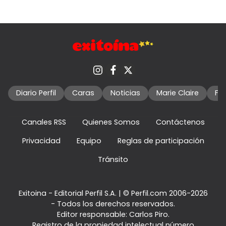
Diario Perfil
Caras
Noticias
Marie Claire
Fo
Canales RSS
Quienes Somos
Contáctenos
Privacidad
Equipo
Reglas de participación
Tránsito
Exitoina - Editorial Perfil S.A.
| © Perfil.com 2006-2026
- Todos los derechos reservados.
Editor responsable: Carlos Piro.
Registro de la propiedad intelectual número