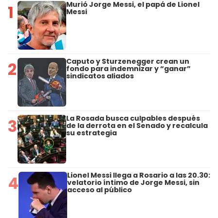
Murió Jorge Messi, el papá de Lionel
1
Messi
Caputo y Sturzenegger crean un
2
fondo para indemnizar y “ganar”
sindicatos aliados
La Rosada busca culpables después
3
de la derrota en el Senado y recalcula
su estrategia
Lionel Messi llega a Rosario a las 20.30:
4
velatorio íntimo de Jorge Messi, sin
acceso al público