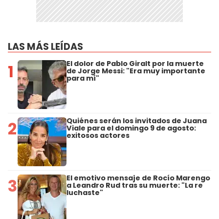
LAS MÁS LEÍDAS
El dolor de Pablo Giralt por la muerte
1
de Jorge Messi: "Era muy importante
para mí"
Quiénes serán los invitados de Juana
2
Viale para el domingo 9 de agosto:
exitosos actores
El emotivo mensaje de Rocío Marengo
3
a Leandro Rud tras su muerte: "La re
luchaste"