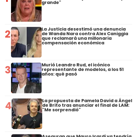
grande"
La Justicia desestimó una denuncia
2
de Wanda Nara contra Alex Caniggia
que reclamará una millonaria
compensación económica
Murió Leandro Rud, el icónico
3
representante de modelos, a los 51
años: qué pasó
La propuesta de Pamela David a Ángel
4
de Brito tras anunciar el final de LAM:
"Me sorprendió"
Aseguran que Mauro Icardi ya tendría