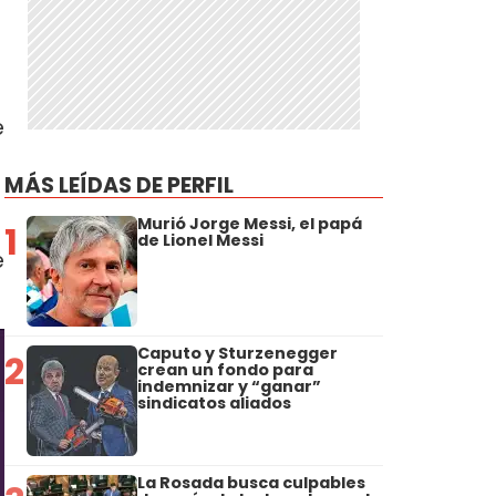
e
MÁS LEÍDAS DE PERFIL
Murió Jorge Messi, el papá
1
de Lionel Messi
e
Caputo y Sturzenegger
2
crean un fondo para
indemnizar y “ganar”
sindicatos aliados
La Rosada busca culpables