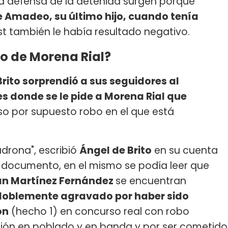
la defensa de la detenida surgen porque
 Amadeo, su último hijo, cuando tenía
st también le había resultado negativo.
io de Morena Rial?
rito sorprendió a sus seguidores al
s donde se le pide a Morena Rial que
so por supuesto robo en el que está
ladrona", escribió
Ángel de Brito
en su cuenta
el documento, en el mismo se podía leer que
an Martínez Fernández
se encuentran
doblemente agravado por haber sido
ón
(hecho 1) en concurso real con robo
ón en poblado y en banda y por ser cometido