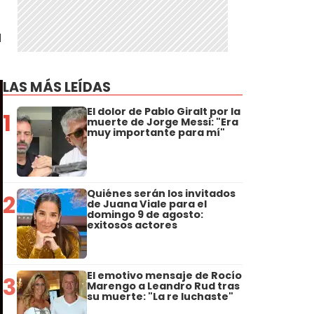
a
LAS MÁS LEÍDAS
El dolor de Pablo Giralt por la
1
muerte de Jorge Messi: "Era
muy importante para mí"
Quiénes serán los invitados
2
de Juana Viale para el
domingo 9 de agosto:
exitosos actores
El emotivo mensaje de Rocío
3
Marengo a Leandro Rud tras
su muerte: "La re luchaste"