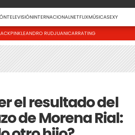
ÓN
TELEVISIÓN
INTERNACIONAL
NETFLIX
MÚSICA
SEXY
LACKPINK
LEANDRO RUD
JUANICAR
RATING
r el resultado del
zo de Morena Rial:
 otro hijo?