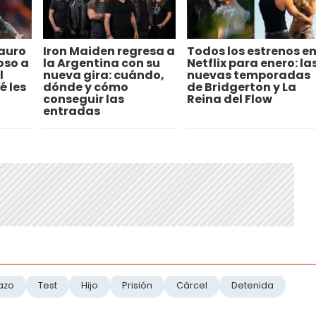
auro
Iron Maiden regresa a
Todos los estrenos e
oso a
la Argentina con su
Netflix para enero: la
l
nueva gira: cuándo,
nuevas temporadas
é les
dónde y cómo
de Bridgerton y La
conseguir las
Reina del Flow
entradas
azo
Test
Hijo
Prisión
Cárcel
Detenida