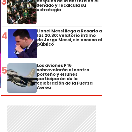
3
después de la derrota en el
Senado y recalcula su
estrategia
Lionel Messi llega a Rosario a
4
las 20.30: velatorio íntimo
de Jorge Messi, sin acceso al
público
Los aviones F 16
5
sobrevolarán el centro
porteño y el lunes
participarán de la
celebración de la Fuerza
Aérea