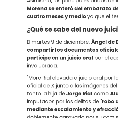
Asimismo, las principales dudas de 
Morena se enteró del embarazo de
cuatro meses y medio
ya que el te
¿Qué se sabe del nuevo juic
El martes 9 de diciembre,
Ángel de B
compartir los documentos oficiale
participe en un juicio oral
por el ca
involucrada.
"More Rial elevada a juicio oral por 
oficial de X junto a las imágenes d
tanto la hija de
Jorge
Rial
como
Al
imputados por los delitos de "
robo 
mediante escalamiento y efracci
doblemente agravado por su comisi