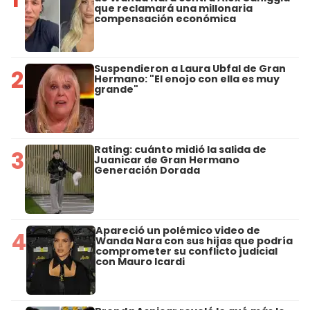
que reclamará una millonaria
compensación económica
Suspendieron a Laura Ubfal de Gran
2
Hermano: "El enojo con ella es muy
grande"
Rating: cuánto midió la salida de
3
Juanicar de Gran Hermano
Generación Dorada
Apareció un polémico video de
4
Wanda Nara con sus hijas que podría
comprometer su conflicto judicial
con Mauro Icardi