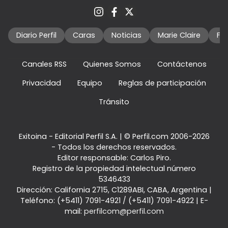
Diario Perfil
Caras
Noticias
Marie Claire
Fo
Canales RSS
Quienes Somos
Contáctenos
Privacidad
Equipo
Reglas de participación
Tránsito
Exitoina - Editorial Perfil S.A.
| © Perfil.com 2006-2026
- Todos los derechos reservados.
Editor responsable: Carlos Piro.
Registro de la propiedad intelectual número
5346433
Dirección:
California 2715
,
C1289ABI
,
CABA, Argentina
|
Teléfono:
(+5411) 7091-4921
/
(+5411) 7091-4922
| E-
mail:
perfilcom@perfil.com