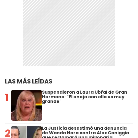
LAS MÁS LEÍDAS
Suspendieron a Laura Ubfal de Gran
1
Hermano: "El enojo con ella es muy
grande"
La Justicia desestimó una denuncia
2
de Wanda Nara contra Alex Caniggia
que reclamará una millonaria