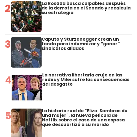
La Rosada busca culpables después
2
de la derrota en el Senado y recalcula
su estrategia
Caputo y Sturzenegger crean un
3
fondo para indemnizar y “ganar”
sindicatos aliados
La narrativa libertaria cruje en las
4
redes y Milei sufre las consecuencias
del desgaste
La historia real de "Elize: Sombras de
5
una mujer", la nueva película de
Netflix sobre el caso de una esposa
que descuartizó a su marido