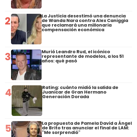
La Justicia desestimó una denuncia
2
de Wanda Nara contra Alex Caniggia
que reclamará una millonaria
compensación económica
Murió Leandro Rud, el icónico
3
representante de modelos, a los 51
años: qué pasó
Rating: cuánto midió la salida de
4
Juanicar de Gran Hermano
Generación Dorada
La propuesta de Pamela David a Ángel
5
de Brito tras anunciar el final de LAM:
"Me sorprendió"