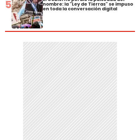
5
nombre: la "Ley de Tierras" se impuso
en toda la conversación digital