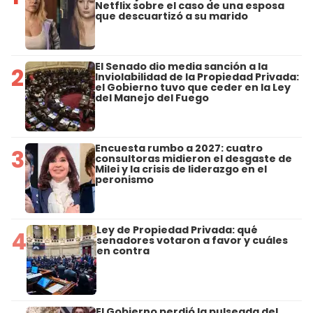
Netflix sobre el caso de una esposa
que descuartizó a su marido
El Senado dio media sanción a la
2
Inviolabilidad de la Propiedad Privada:
el Gobierno tuvo que ceder en la Ley
del Manejo del Fuego
Encuesta rumbo a 2027: cuatro
3
consultoras midieron el desgaste de
Milei y la crisis de liderazgo en el
peronismo
Ley de Propiedad Privada: qué
4
senadores votaron a favor y cuáles
en contra
El Gobierno perdió la pulseada del