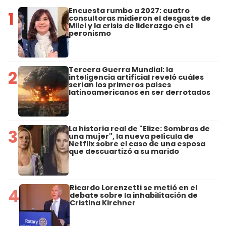
Encuesta rumbo a 2027: cuatro
1
consultoras midieron el desgaste de
Milei y la crisis de liderazgo en el
peronismo
Tercera Guerra Mundial: la
2
inteligencia artificial reveló cuáles
serían los primeros países
latinoamericanos en ser derrotados
La historia real de "Elize: Sombras de
3
una mujer", la nueva película de
Netflix sobre el caso de una esposa
que descuartizó a su marido
Ricardo Lorenzetti se metió en el
4
debate sobre la inhabilitación de
Cristina Kirchner