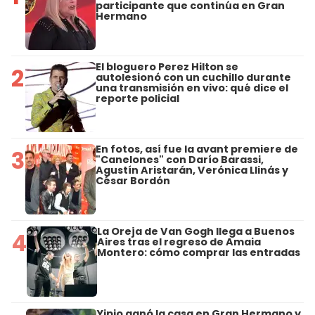
participante que continúa en Gran
Hermano
El bloguero Perez Hilton se
2
autolesionó con un cuchillo durante
una transmisión en vivo: qué dice el
reporte policial
En fotos, así fue la avant premiere de
3
"Canelones" con Darío Barassi,
Agustín Aristarán, Verónica Llinás y
César Bordón
La Oreja de Van Gogh llega a Buenos
4
Aires tras el regreso de Amaia
Montero: cómo comprar las entradas
Yipio ganó la casa en Gran Hermano y