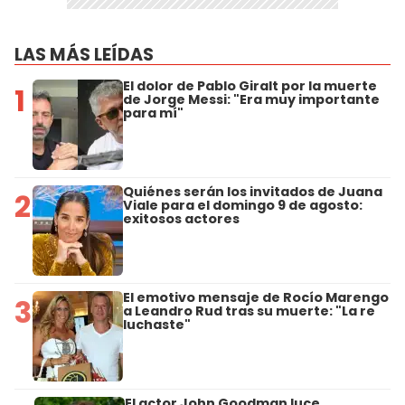
LAS MÁS LEÍDAS
El dolor de Pablo Giralt por la muerte
1
de Jorge Messi: "Era muy importante
para mí"
Quiénes serán los invitados de Juana
2
Viale para el domingo 9 de agosto:
exitosos actores
El emotivo mensaje de Rocío Marengo
3
a Leandro Rud tras su muerte: "La re
luchaste"
El actor John Goodman luce