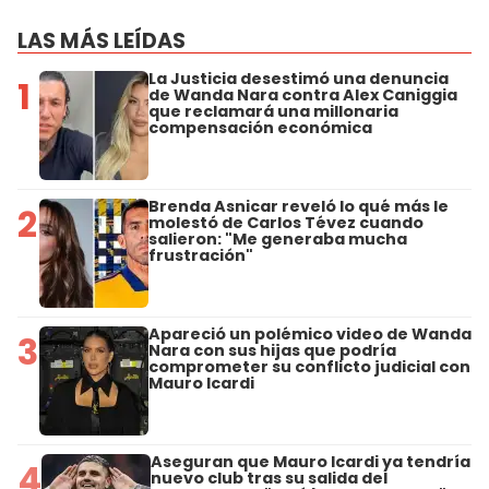
LAS MÁS LEÍDAS
La Justicia desestimó una denuncia
1
de Wanda Nara contra Alex Caniggia
que reclamará una millonaria
compensación económica
Brenda Asnicar reveló lo qué más le
2
molestó de Carlos Tévez cuando
salieron: "Me generaba mucha
frustración"
Apareció un polémico video de Wanda
3
Nara con sus hijas que podría
comprometer su conflicto judicial con
Mauro Icardi
Aseguran que Mauro Icardi ya tendría
4
nuevo club tras su salida del