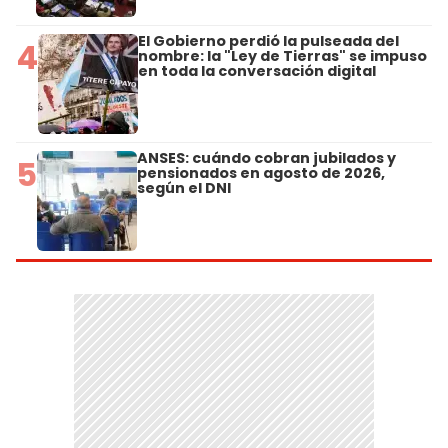
El Gobierno perdió la pulseada del
4
nombre: la "Ley de Tierras" se impuso
en toda la conversación digital
ANSES: cuándo cobran jubilados y
5
pensionados en agosto de 2026,
según el DNI