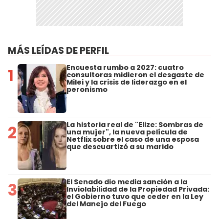
MÁS LEÍDAS DE PERFIL
Encuesta rumbo a 2027: cuatro
1
consultoras midieron el desgaste de
Milei y la crisis de liderazgo en el
peronismo
La historia real de "Elize: Sombras de
2
una mujer", la nueva película de
Netflix sobre el caso de una esposa
que descuartizó a su marido
El Senado dio media sanción a la
3
Inviolabilidad de la Propiedad Privada:
el Gobierno tuvo que ceder en la Ley
del Manejo del Fuego