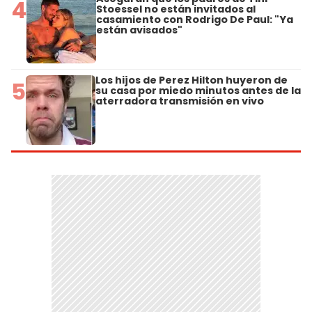
4
Stoessel no están invitados al
casamiento con Rodrigo De Paul: "Ya
están avisados"
Los hijos de Perez Hilton huyeron de
5
su casa por miedo minutos antes de la
aterradora transmisión en vivo