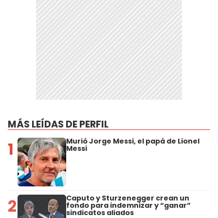
MÁS LEÍDAS DE PERFIL
Murió Jorge Messi, el papá de Lionel
1
Messi
Caputo y Sturzenegger crean un
2
fondo para indemnizar y “ganar”
sindicatos aliados