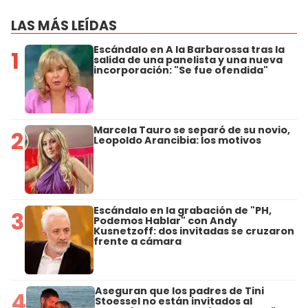
LAS MÁS LEÍDAS
Escándalo en A la Barbarossa tras la
1
salida de una panelista y una nueva
incorporación: "Se fue ofendida"
Marcela Tauro se separó de su novio,
2
Leopoldo Arancibia: los motivos
Escándalo en la grabación de "PH,
3
Podemos Hablar" con Andy
Kusnetzoff: dos invitadas se cruzaron
frente a cámara
Aseguran que los padres de Tini
4
Stoessel no están invitados al