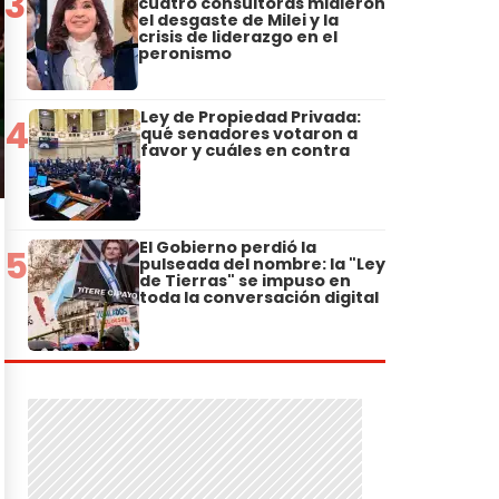
3
cuatro consultoras midieron
el desgaste de Milei y la
crisis de liderazgo en el
peronismo
Ley de Propiedad Privada:
4
qué senadores votaron a
favor y cuáles en contra
El Gobierno perdió la
5
pulseada del nombre: la "Ley
de Tierras" se impuso en
toda la conversación digital