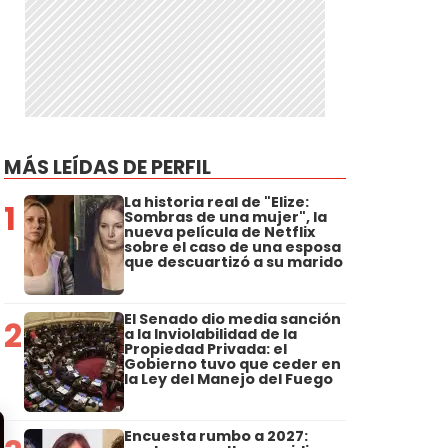
MÁS LEÍDAS DE PERFIL
La historia real de "Elize:
1
Sombras de una mujer", la
nueva película de Netflix
sobre el caso de una esposa
que descuartizó a su marido
El Senado dio media sanción
2
a la Inviolabilidad de la
Propiedad Privada: el
Gobierno tuvo que ceder en
la Ley del Manejo del Fuego
Encuesta rumbo a 2027: