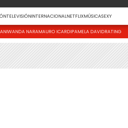
ÓN
TELEVISIÓN
INTERNACIONAL
NETFLIX
MÚSICA
SEXY
IANI
WANDA NARA
MAURO ICARDI
PAMELA DAVID
RATING