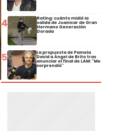
Rating: cuánto midió la
4
salida de Juanicar de Gran
Hermano Generación
Dorada
La propuesta de Pamela
5
David a Ángel de Brito tras
anunciar el final de LAM: "Me
sorprendió"