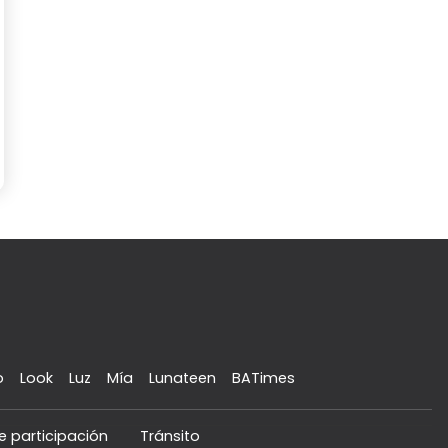
o
Look
Luz
Mía
Lunateen
BATimes
e participación
Tránsito