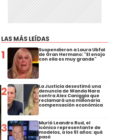
LAS MÁS LEÍDAS
Suspendieron a Laura Ubfal
1
de Gran Hermano: "El enojo
con ella es muy grande"
La Justicia desestimó una
2
denuncia de Wanda Nara
contra Alex Caniggia que
reclamará una millonaria
compensación económica
Murió Leandro Rud, el
3
icónico representante de
modelos, a los 51 años: qué
pasó