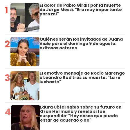
El dolor de Pablo Giralt por la muerte
1
de Jorge Messi: "Era muy importante
para mí"
Quiénes serán los invitados de Juana
2
Viale para el domingo 9 de agosto:
exitosos actores
El emotivo mensaje de Rocío Marengo
3
a Leandro Rud tras su muerte: "La re
luchaste"
Laura Ubfal habló sobre su futuro en
4
Gran Hermano y reveló si fue
suspendida: "Hay cosas que puedo
estar de acuerdo o no"