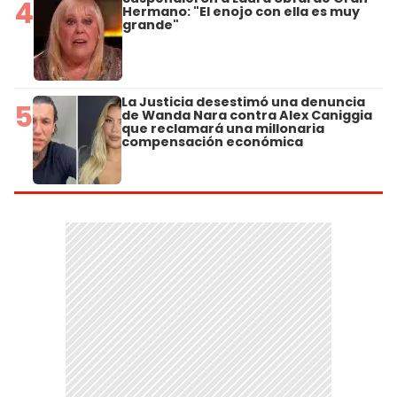
4
Hermano: "El enojo con ella es muy
grande"
La Justicia desestimó una denuncia
5
de Wanda Nara contra Alex Caniggia
que reclamará una millonaria
compensación económica