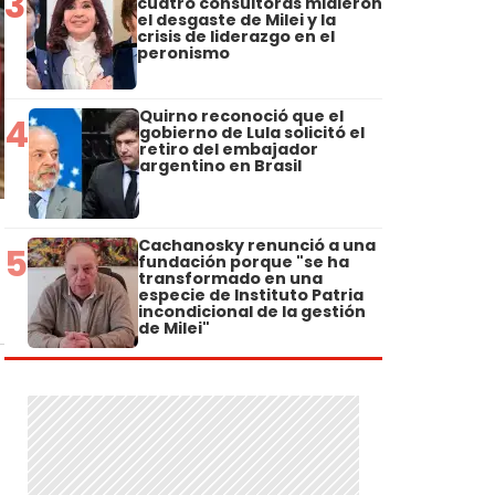
3
cuatro consultoras midieron
el desgaste de Milei y la
crisis de liderazgo en el
peronismo
Quirno reconoció que el
4
gobierno de Lula solicitó el
retiro del embajador
argentino en Brasil
Cachanosky renunció a una
5
fundación porque "se ha
transformado en una
especie de Instituto Patria
incondicional de la gestión
de Milei"