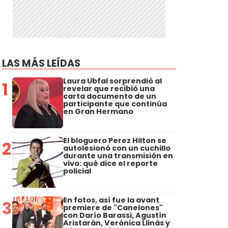
LAS MÁS LEÍDAS
Laura Ubfal sorprendió al
1
revelar que recibió una
carta documento de un
participante que continúa
en Gran Hermano
El bloguero Perez Hilton se
2
autolesionó con un cuchillo
durante una transmisión en
vivo: qué dice el reporte
policial
En fotos, así fue la avant
3
premiere de "Canelones"
con Darío Barassi, Agustín
Aristarán, Verónica Llinás y