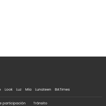
o
Look
Luz
Mía
Lunateen
BATimes
e participación
Tránsito