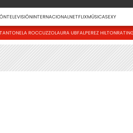
ÓN
TELEVISIÓN
INTERNACIONAL
NETFLIX
MÚSICA
SEXY
T
ANTONELA ROCCUZZO
LAURA UBFAL
PEREZ HILTON
RATIN