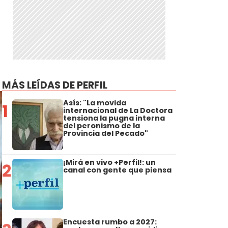
MÁS LEÍDAS DE PERFIL
Asís: "La movida
1
internacional de La Doctora
tensiona la pugna interna
del peronismo de la
Provincia del Pecado"
¡Mirá en vivo +Perfil!: un
2
canal con gente que piensa
Encuesta rumbo a 2027: