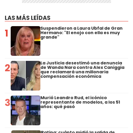
LAS MÁS LEÍDAS
Suspendieron a Laura Ubfal de Gran
1
Hermano: "El enojo con ella es muy
grande"
La Justicia desestimó una denuncia
2
de Wanda Nara contra Alex Caniggia
que reclamará una millonaria
compensación económica
Murió Leandro Rud, el icónico
3
representante de modelos, a los 51
años: qué pasó
Rating: cuánto midió la salida de