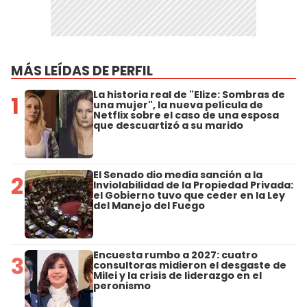
MÁS LEÍDAS DE PERFIL
La historia real de "Elize: Sombras de
1
una mujer", la nueva película de
Netflix sobre el caso de una esposa
que descuartizó a su marido
El Senado dio media sanción a la
2
Inviolabilidad de la Propiedad Privada:
el Gobierno tuvo que ceder en la Ley
del Manejo del Fuego
Encuesta rumbo a 2027: cuatro
3
consultoras midieron el desgaste de
Milei y la crisis de liderazgo en el
peronismo