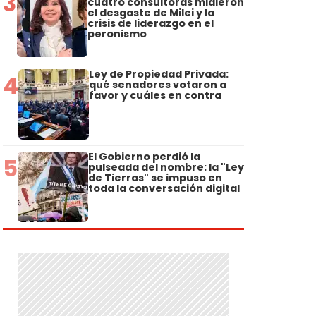
3
cuatro consultoras midieron
el desgaste de Milei y la
crisis de liderazgo en el
peronismo
Ley de Propiedad Privada:
4
qué senadores votaron a
favor y cuáles en contra
El Gobierno perdió la
5
pulseada del nombre: la "Ley
de Tierras" se impuso en
toda la conversación digital