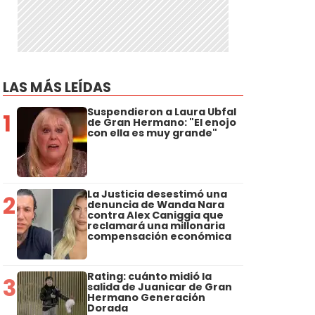
LAS MÁS LEÍDAS
Suspendieron a Laura Ubfal
1
de Gran Hermano: "El enojo
con ella es muy grande"
La Justicia desestimó una
2
denuncia de Wanda Nara
contra Alex Caniggia que
reclamará una millonaria
compensación económica
Rating: cuánto midió la
3
salida de Juanicar de Gran
Hermano Generación
Dorada