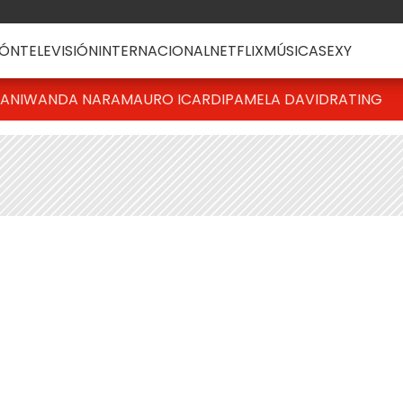
ÓN
TELEVISIÓN
INTERNACIONAL
NETFLIX
MÚSICA
SEXY
IANI
WANDA NARA
MAURO ICARDI
PAMELA DAVID
RATING