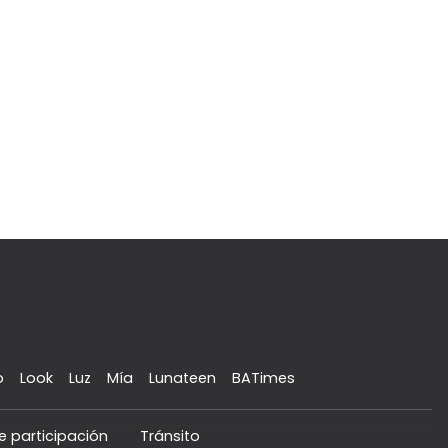
o
Look
Luz
Mía
Lunateen
BATimes
e participación
Tránsito