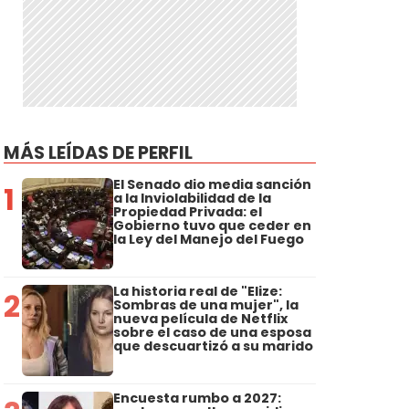
MÁS LEÍDAS DE PERFIL
El Senado dio media sanción
1
a la Inviolabilidad de la
Propiedad Privada: el
Gobierno tuvo que ceder en
la Ley del Manejo del Fuego
La historia real de "Elize:
2
Sombras de una mujer", la
nueva película de Netflix
sobre el caso de una esposa
que descuartizó a su marido
Encuesta rumbo a 2027: