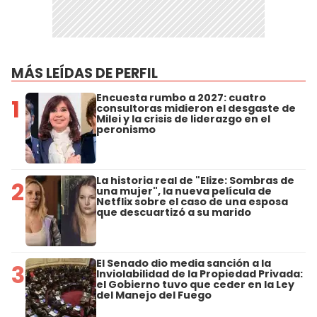
MÁS LEÍDAS DE PERFIL
Encuesta rumbo a 2027: cuatro
1
consultoras midieron el desgaste de
Milei y la crisis de liderazgo en el
peronismo
La historia real de "Elize: Sombras de
2
una mujer", la nueva película de
Netflix sobre el caso de una esposa
que descuartizó a su marido
El Senado dio media sanción a la
3
Inviolabilidad de la Propiedad Privada:
el Gobierno tuvo que ceder en la Ley
del Manejo del Fuego