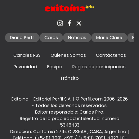
Diario Perfil
Caras
Noticias
Marie Claire
Fo
Canales RSS
Quienes Somos
Contáctenos
Privacidad
Equipo
Reglas de participación
Tránsito
Exitoina - Editorial Perfil S.A.
| © Perfil.com 2006-2026
- Todos los derechos reservados.
Editor responsable: Carlos Piro.
Registro de la propiedad intelectual número
5346433
Dirección:
California 2715
,
C1289ABI
,
CABA, Argentina
|
Teléfono:
(+5411) 7091-4921
/
(+5411) 7091-4922
| E-