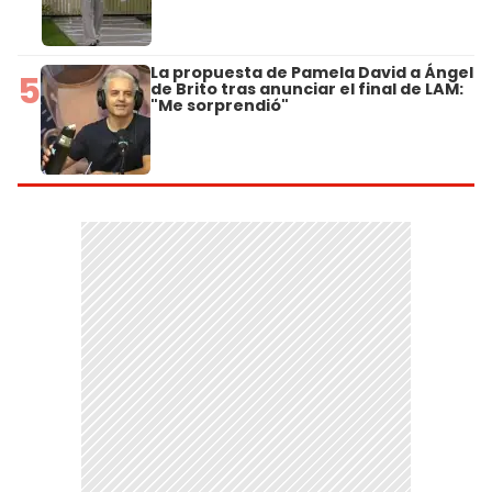
La propuesta de Pamela David a Ángel
5
de Brito tras anunciar el final de LAM:
"Me sorprendió"