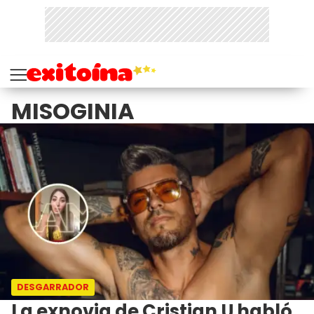
MISOGINIA
DESGARRADOR
La exnovia de Cristian U habló