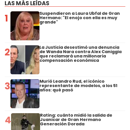
LAS MÁS LEÍDAS
Suspendieron a Laura Ubfal de Gran
1
Hermano: "El enojo con ella es muy
grande"
La Justicia desestimó una denuncia
2
de Wanda Nara contra Alex Caniggia
que reclamará una millonaria
compensación económica
Murió Leandro Rud, el icónico
3
representante de modelos, a los 51
años: qué pasó
Rating: cuánto midió la salida de
4
Juanicar de Gran Hermano
Generación Dorada