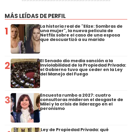
MÁS LEÍDAS DE PERFIL
La historia real de "Elize: Sombras de
1
una mujer", la nueva película de
Netflix sobre el caso de una esposa
que descuartizó a su marido
El Senado dio media sanción a la
2
Inviolabilidad de la Propiedad Privada:
el Gobierno tuvo que ceder en la Ley
del Manejo del Fuego
Encuesta rumbo a 2027: cuatro
3
consultoras midieron el desgaste de
Milei y la crisis de liderazgo en el
peronismo
Ley de Propiedad Privada: qué