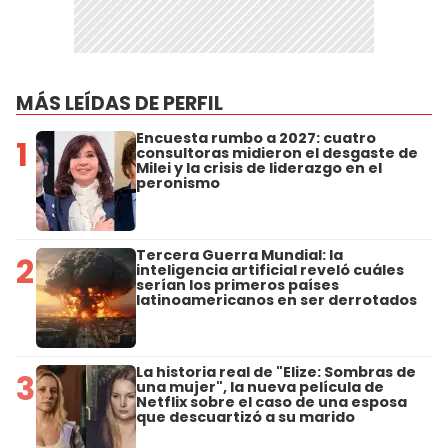
MÁS LEÍDAS DE PERFIL
Encuesta rumbo a 2027: cuatro
1
consultoras midieron el desgaste de
Milei y la crisis de liderazgo en el
peronismo
Tercera Guerra Mundial: la
2
inteligencia artificial reveló cuáles
serían los primeros países
latinoamericanos en ser derrotados
La historia real de "Elize: Sombras de
3
una mujer", la nueva película de
Netflix sobre el caso de una esposa
que descuartizó a su marido