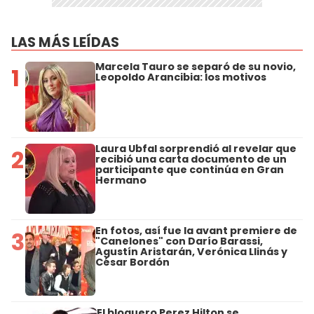
LAS MÁS LEÍDAS
Marcela Tauro se separó de su novio,
1
Leopoldo Arancibia: los motivos
Laura Ubfal sorprendió al revelar que
2
recibió una carta documento de un
participante que continúa en Gran
Hermano
En fotos, así fue la avant premiere de
3
"Canelones" con Darío Barassi,
Agustín Aristarán, Verónica Llinás y
César Bordón
El bloguero Perez Hilton se