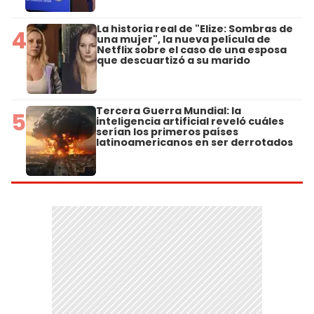
La historia real de "Elize: Sombras de
4
una mujer", la nueva película de
Netflix sobre el caso de una esposa
que descuartizó a su marido
Tercera Guerra Mundial: la
5
inteligencia artificial reveló cuáles
serían los primeros países
latinoamericanos en ser derrotados