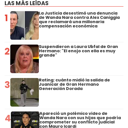
LAS MÁS LEÍDAS
La Justicia desestimó una denuncia
1
de Wanda Nara contra Alex Caniggia
que reclamará una millonaria
compensación económica
Suspendieron a Laura Ubfal de Gran
2
Hermano: "El enojo con ella es muy
grande"
Rating: cuánto midió la salida de
3
Juanicar de Gran Hermano
Generación Dorada
Apareció un polémico video de
4
Wanda Nara con sus hijas que podría
comprometer su conflicto judicial
con Mauro Icardi