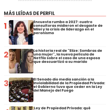
MÁS LEÍDAS DE PERFIL
Encuesta rumbo a 2027: cuatro
1
consultoras midieron el desgaste de
Milei y la crisis de liderazgo en el
peronismo
La historia real de "Elize: Sombras de
2
una mujer", la nueva película de
Netflix sobre el caso de una esposa
que descuartizó a su marido
El Senado dio media sanción a la
3
Inviolabilidad de la Propiedad Privada:
el Gobierno tuvo que ceder en la Ley
del Manejo del Fuego
Ley de Propiedad Privada: qué