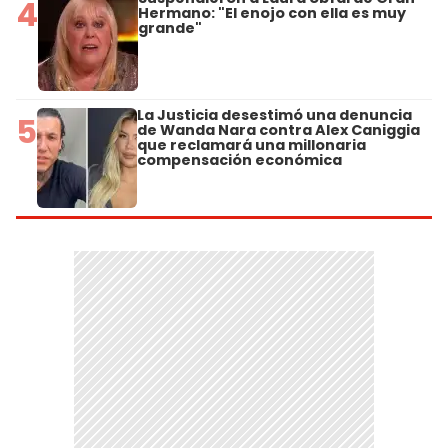
4
Hermano: "El enojo con ella es muy
grande"
La Justicia desestimó una denuncia
5
de Wanda Nara contra Alex Caniggia
que reclamará una millonaria
compensación económica