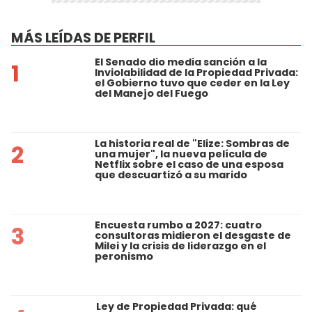
MÁS LEÍDAS DE PERFIL
El Senado dio media sanción a la
1
Inviolabilidad de la Propiedad Privada:
el Gobierno tuvo que ceder en la Ley
del Manejo del Fuego
La historia real de "Elize: Sombras de
2
una mujer", la nueva película de
Netflix sobre el caso de una esposa
que descuartizó a su marido
Encuesta rumbo a 2027: cuatro
3
consultoras midieron el desgaste de
Milei y la crisis de liderazgo en el
peronismo
Ley de Propiedad Privada: qué