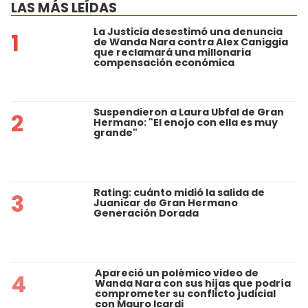
LAS MÁS LEÍDAS
La Justicia desestimó una denuncia
1
de Wanda Nara contra Alex Caniggia
que reclamará una millonaria
compensación económica
Suspendieron a Laura Ubfal de Gran
2
Hermano: "El enojo con ella es muy
grande"
Rating: cuánto midió la salida de
3
Juanicar de Gran Hermano
Generación Dorada
Apareció un polémico video de
4
Wanda Nara con sus hijas que podría
comprometer su conflicto judicial
con Mauro Icardi