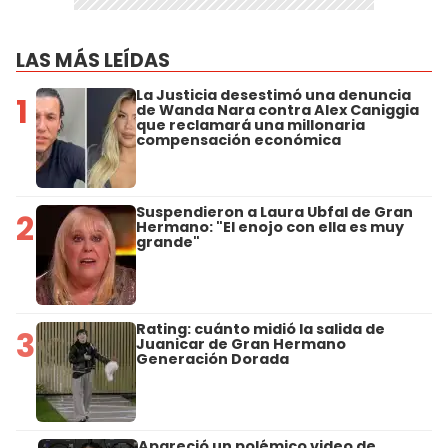
LAS MÁS LEÍDAS
La Justicia desestimó una denuncia
1
de Wanda Nara contra Alex Caniggia
que reclamará una millonaria
compensación económica
Suspendieron a Laura Ubfal de Gran
2
Hermano: "El enojo con ella es muy
grande"
Rating: cuánto midió la salida de
3
Juanicar de Gran Hermano
Generación Dorada
Apareció un polémico video de