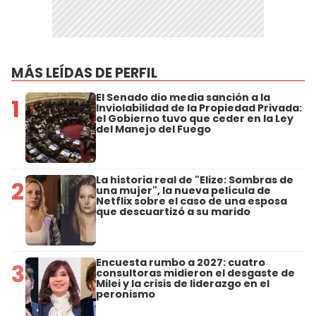
MÁS LEÍDAS DE PERFIL
El Senado dio media sanción a la
1
Inviolabilidad de la Propiedad Privada:
el Gobierno tuvo que ceder en la Ley
del Manejo del Fuego
La historia real de "Elize: Sombras de
2
una mujer", la nueva película de
Netflix sobre el caso de una esposa
que descuartizó a su marido
Encuesta rumbo a 2027: cuatro
3
consultoras midieron el desgaste de
Milei y la crisis de liderazgo en el
peronismo