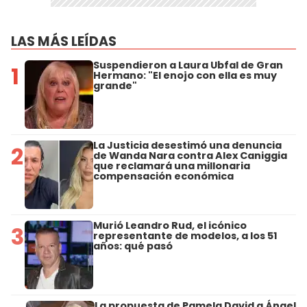
LAS MÁS LEÍDAS
Suspendieron a Laura Ubfal de Gran
1
Hermano: "El enojo con ella es muy
grande"
La Justicia desestimó una denuncia
2
de Wanda Nara contra Alex Caniggia
que reclamará una millonaria
compensación económica
Murió Leandro Rud, el icónico
3
representante de modelos, a los 51
años: qué pasó
La propuesta de Pamela David a Ángel