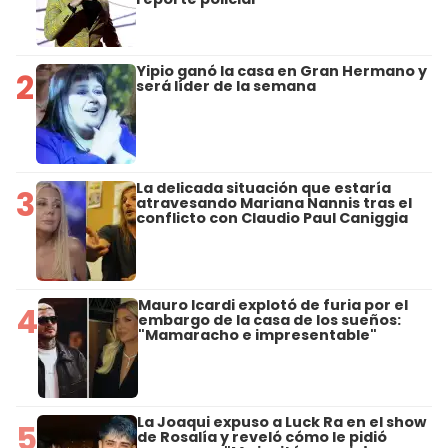
Yipio ganó la casa en Gran Hermano y
2
será líder de la semana
La delicada situación que estaría
3
atravesando Mariana Nannis tras el
conflicto con Claudio Paul Caniggia
Mauro Icardi explotó de furia por el
4
embargo de la casa de los sueños:
"Mamaracho e impresentable"
La Joaqui expuso a Luck Ra en el show
5
de Rosalía y reveló cómo le pidió