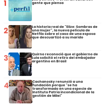
1
gente que piensa
La historia real de "Elize: Sombras de
2
una mujer", la nueva película de
Netflix sobre el caso de una esposa
que descuartizó a su marido
Quirno reconoció que el gobierno de
3
Lula solicitó el retiro del embajador
argentino en Brasil
Cachanosky renunció a una
4
fundación porque "se ha
transformado en una especie de
Instituto Patria incondicional de la
gestión de Milei"