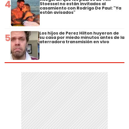
4
Stoessel no están invitados al
casamiento con Rodrigo De Paul: "Ya
están avisados"
Los hijos de Perez Hilton huyeron de
5
su casa por miedo minutos antes de la
aterradora transmisión en vivo