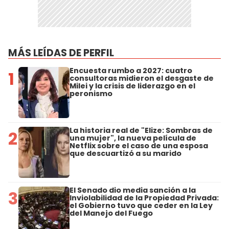
MÁS LEÍDAS DE PERFIL
Encuesta rumbo a 2027: cuatro
1
consultoras midieron el desgaste de
Milei y la crisis de liderazgo en el
peronismo
La historia real de "Elize: Sombras de
2
una mujer", la nueva película de
Netflix sobre el caso de una esposa
que descuartizó a su marido
El Senado dio media sanción a la
3
Inviolabilidad de la Propiedad Privada:
el Gobierno tuvo que ceder en la Ley
del Manejo del Fuego