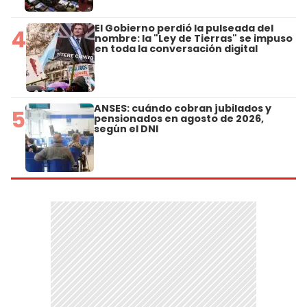
El Gobierno perdió la pulseada del
4
nombre: la "Ley de Tierras" se impuso
en toda la conversación digital
ANSES: cuándo cobran jubilados y
5
pensionados en agosto de 2026,
según el DNI