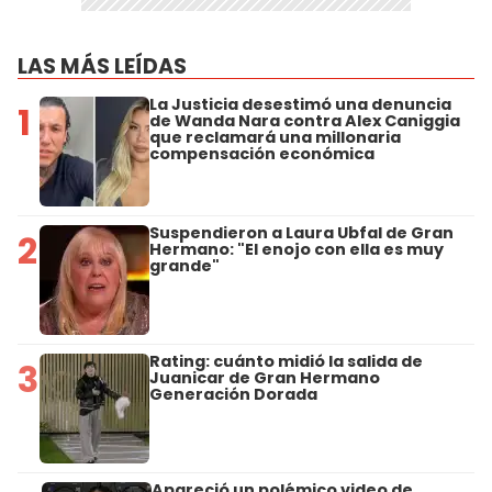
LAS MÁS LEÍDAS
La Justicia desestimó una denuncia
1
de Wanda Nara contra Alex Caniggia
que reclamará una millonaria
compensación económica
Suspendieron a Laura Ubfal de Gran
2
Hermano: "El enojo con ella es muy
grande"
Rating: cuánto midió la salida de
3
Juanicar de Gran Hermano
Generación Dorada
Apareció un polémico video de