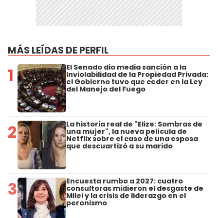
MÁS LEÍDAS DE PERFIL
El Senado dio media sanción a la
1
Inviolabilidad de la Propiedad Privada:
el Gobierno tuvo que ceder en la Ley
del Manejo del Fuego
La historia real de "Elize: Sombras de
2
una mujer", la nueva película de
Netflix sobre el caso de una esposa
que descuartizó a su marido
Encuesta rumbo a 2027: cuatro
3
consultoras midieron el desgaste de
Milei y la crisis de liderazgo en el
peronismo