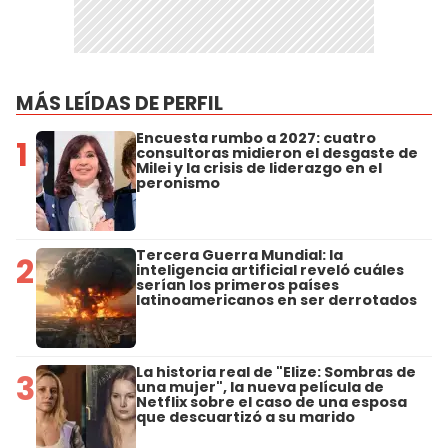
MÁS LEÍDAS DE PERFIL
Encuesta rumbo a 2027: cuatro
1
consultoras midieron el desgaste de
Milei y la crisis de liderazgo en el
peronismo
Tercera Guerra Mundial: la
2
inteligencia artificial reveló cuáles
serían los primeros países
latinoamericanos en ser derrotados
La historia real de "Elize: Sombras de
3
una mujer", la nueva película de
Netflix sobre el caso de una esposa
que descuartizó a su marido