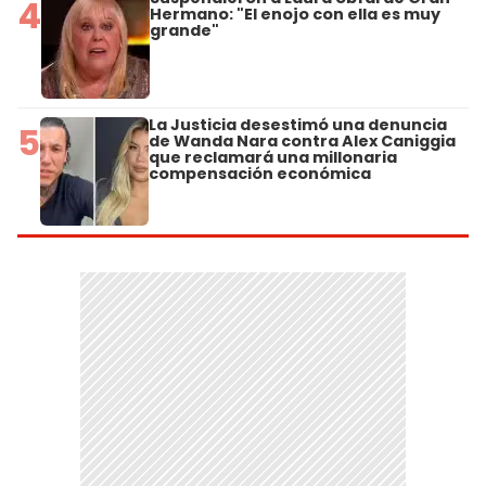
4
Hermano: "El enojo con ella es muy
grande"
La Justicia desestimó una denuncia
5
de Wanda Nara contra Alex Caniggia
que reclamará una millonaria
compensación económica