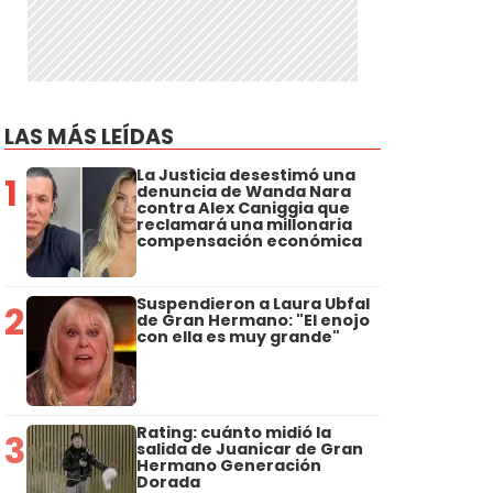
LAS MÁS LEÍDAS
La Justicia desestimó una
1
denuncia de Wanda Nara
contra Alex Caniggia que
reclamará una millonaria
compensación económica
Suspendieron a Laura Ubfal
2
de Gran Hermano: "El enojo
con ella es muy grande"
Rating: cuánto midió la
3
salida de Juanicar de Gran
Hermano Generación
Dorada