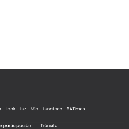
o
Look
Luz
Mía
Lunateen
BATimes
e participación
Tránsito