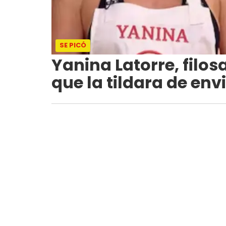
SE PICÓ
Yanina Latorre, filos
que la tildara de env