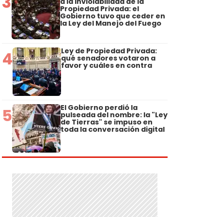
3
a la Inviolabilidad de la
Propiedad Privada: el
Gobierno tuvo que ceder en
la Ley del Manejo del Fuego
Ley de Propiedad Privada:
4
qué senadores votaron a
favor y cuáles en contra
El Gobierno perdió la
5
pulseada del nombre: la "Ley
de Tierras" se impuso en
toda la conversación digital