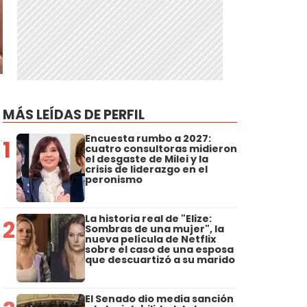
MÁS LEÍDAS DE PERFIL
Encuesta rumbo a 2027:
1
cuatro consultoras midieron
el desgaste de Milei y la
crisis de liderazgo en el
peronismo
La historia real de "Elize:
2
Sombras de una mujer", la
nueva película de Netflix
sobre el caso de una esposa
que descuartizó a su marido
El Senado dio media sanción