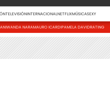
ÓN
TELEVISIÓN
INTERNACIONAL
NETFLIX
MÚSICA
SEXY
IANI
WANDA NARA
MAURO ICARDI
PAMELA DAVID
RATING