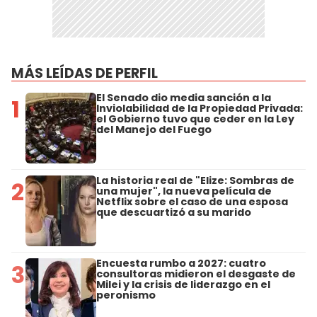
MÁS LEÍDAS DE PERFIL
El Senado dio media sanción a la
1
Inviolabilidad de la Propiedad Privada:
el Gobierno tuvo que ceder en la Ley
del Manejo del Fuego
La historia real de "Elize: Sombras de
2
una mujer", la nueva película de
Netflix sobre el caso de una esposa
que descuartizó a su marido
Encuesta rumbo a 2027: cuatro
3
consultoras midieron el desgaste de
Milei y la crisis de liderazgo en el
peronismo