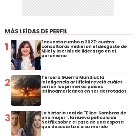
MÁS LEÍDAS DE PERFIL
Encuesta rumbo a 2027: cuatro
1
consultoras midieron el desgaste de
Milei y la crisis de liderazgo en el
peronismo
Tercera Guerra Mundial: la
2
inteligencia artificial reveló cuáles
serían los primeros países
latinoamericanos en ser derrotados
La historia real de "Elize: Sombras de
3
una mujer", la nueva película de
Netflix sobre el caso de una esposa
que descuartizó a su marido