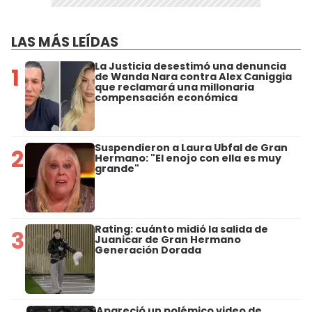
LAS MÁS LEÍDAS
La Justicia desestimó una denuncia
1
de Wanda Nara contra Alex Caniggia
que reclamará una millonaria
compensación económica
Suspendieron a Laura Ubfal de Gran
2
Hermano: "El enojo con ella es muy
grande"
Rating: cuánto midió la salida de
3
Juanicar de Gran Hermano
Generación Dorada
Apareció un polémico video de