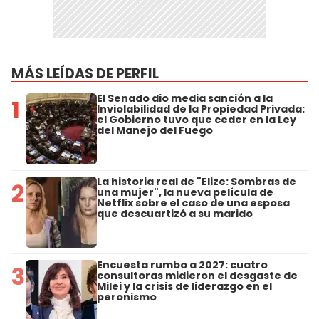
MÁS LEÍDAS DE PERFIL
El Senado dio media sanción a la
1
Inviolabilidad de la Propiedad Privada:
el Gobierno tuvo que ceder en la Ley
del Manejo del Fuego
La historia real de "Elize: Sombras de
2
una mujer", la nueva película de
Netflix sobre el caso de una esposa
que descuartizó a su marido
Encuesta rumbo a 2027: cuatro
3
consultoras midieron el desgaste de
Milei y la crisis de liderazgo en el
peronismo