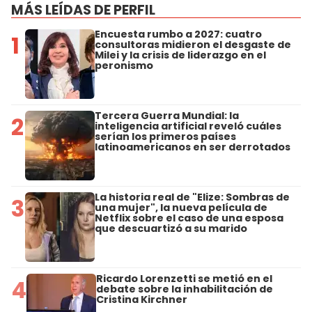
MÁS LEÍDAS DE PERFIL
Encuesta rumbo a 2027: cuatro
1
consultoras midieron el desgaste de
Milei y la crisis de liderazgo en el
peronismo
Tercera Guerra Mundial: la
2
inteligencia artificial reveló cuáles
serían los primeros países
latinoamericanos en ser derrotados
La historia real de "Elize: Sombras de
3
una mujer", la nueva película de
Netflix sobre el caso de una esposa
que descuartizó a su marido
Ricardo Lorenzetti se metió en el
4
debate sobre la inhabilitación de
Cristina Kirchner