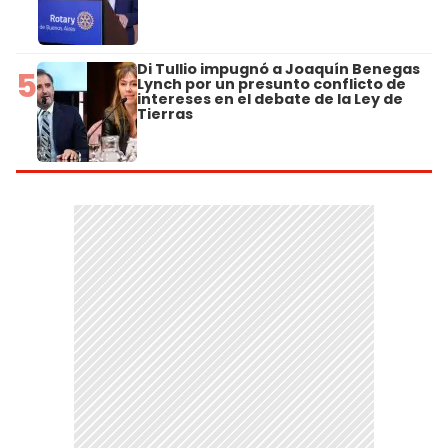
Di Tullio impugnó a Joaquín Benegas
5
Lynch por un presunto conflicto de
intereses en el debate de la Ley de
Tierras