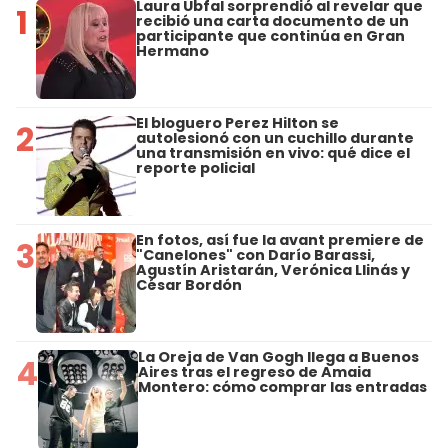
Laura Ubfal sorprendió al revelar que
1
recibió una carta documento de un
participante que continúa en Gran
Hermano
El bloguero Perez Hilton se
2
autolesionó con un cuchillo durante
una transmisión en vivo: qué dice el
reporte policial
En fotos, así fue la avant premiere de
3
"Canelones" con Darío Barassi,
Agustín Aristarán, Verónica Llinás y
César Bordón
La Oreja de Van Gogh llega a Buenos
4
Aires tras el regreso de Amaia
Montero: cómo comprar las entradas