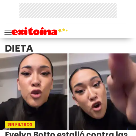
DIETA
SIN FILTROS
Evelyn Botto estalló contra las