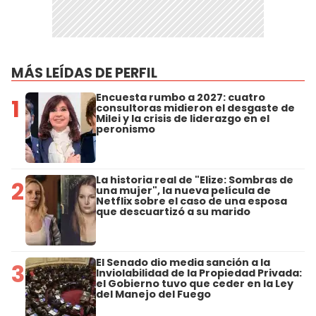
MÁS LEÍDAS DE PERFIL
Encuesta rumbo a 2027: cuatro
1
consultoras midieron el desgaste de
Milei y la crisis de liderazgo en el
peronismo
La historia real de "Elize: Sombras de
2
una mujer", la nueva película de
Netflix sobre el caso de una esposa
que descuartizó a su marido
El Senado dio media sanción a la
3
Inviolabilidad de la Propiedad Privada:
el Gobierno tuvo que ceder en la Ley
del Manejo del Fuego