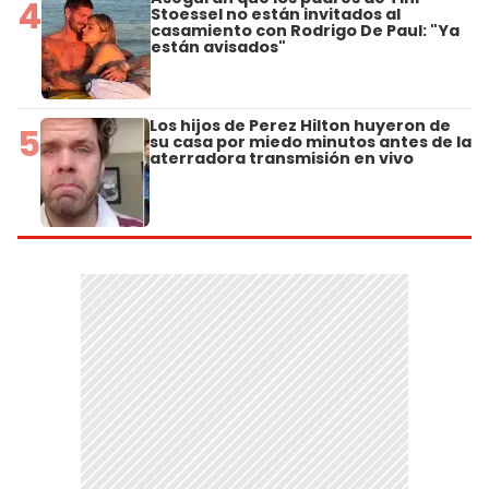
4
Stoessel no están invitados al
casamiento con Rodrigo De Paul: "Ya
están avisados"
Los hijos de Perez Hilton huyeron de
5
su casa por miedo minutos antes de la
aterradora transmisión en vivo