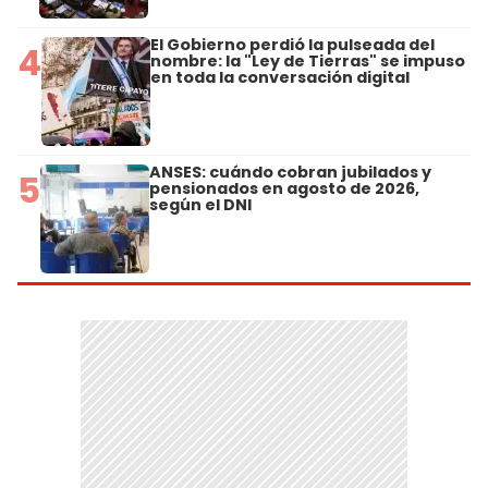
El Gobierno perdió la pulseada del
4
nombre: la "Ley de Tierras" se impuso
en toda la conversación digital
ANSES: cuándo cobran jubilados y
5
pensionados en agosto de 2026,
según el DNI